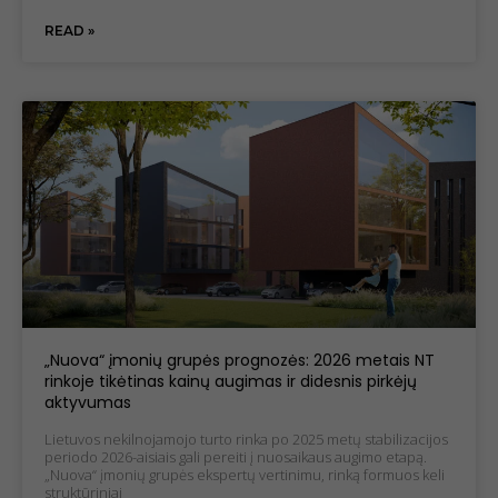
Statistical
READ »
cookies
To improve
the
functionality
and
structure of
the website,
taking into
account
how the
website is
used.
Experience
„Nuova“ įmonių grupės prognozės: 2026 metais NT
cookies
rinkoje tikėtinas kainų augimas ir didesnis pirkėjų
To make our
aktyvumas
website work
as well as
Lietuvos nekilnojamojo turto rinka po 2025 metų stabilizacijos
possible
periodo 2026-aisiais gali pereiti į nuosaikaus augimo etapą.
during your
„Nuova“ įmonių grupės ekspertų vertinimu, rinką formuos keli
visit. If you
struktūriniai