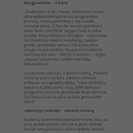
Apsigyvenimas – iš karto
„Studentams iš kitų miestų, ieškantiems būsto,
pilna apdaila palengvina visą apsigyvenimo
procesą. Vietos pakeitimas ir taip sukelia
nemažai streso. O kur dar meistrų paieškos ir
laikas darbų priežiūrai. Įsigyjant butą su pilna
apdaila, šios problemos nevargina – toks būstas
turi išvedžiotą elektros instaliaciją, sudėtas
grindis, apdailintas sienas ir lubas bei pilnai
įrengtą vonios kambarį. Naujakuriams lieka tik
maloniausioji dalis – interjero kūrimas“, – teigia
„Nuovos“ pardavimų vadybininkė Edita
Matulevičienė.
Vadybininkė pabrėžia, ir greičio svarbą. „Perkant
būstą su daline apdaila, įsikėlimo terminai
priklauso nuo apdailos darbų. Turint darbščius
meistrus ir aiškią namų viziją, atlikti darbus ir
apsigyventi įmanoma greičiausiai tik po mėnesio.
Tuo tarpu į butą su pilna apdaila galima įkelti
iškart.“
Laikinojoje sostinėje – variantų nedaug
Studentų sostine tituluojamame Kaune, butų su
pilna apdaila pasiūla nėra labai gausi. Rinkoje,
kurioje vyrauja butai su daline apdaila, keletas