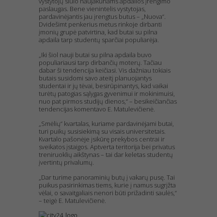
vystytojų siūlo naujakuriams apdailos įrengimo
paslaugas. Bene vienintelis vystytojas,
pardavinėjantis jau įrengtus butus – „Nuova“.
Dvidešimt penkerius metus rinkoje dirbanti
įmonių grupė patvirtina, kad butai su pilna
apdaila tarp studentų sparčiai populiarėja.
„Iki šiol nauji butai su pilna apdaila buvo
populiariausi tarp dirbančių moterų. Tačiau
dabar ši tendencija keičiasi. Vis dažniau tokiais
butais susidomi savo ateitį planuojantys
studentai ir jų tėvai, besirūpinantys, kad vaikai
turėtų patogias sąlygas gyvenimui ir mokinimuisi,
nuo pat pirmos studijų dienos,“ – besikeičiančias
tendencijas komentavo E. Matulevičienė.
„Smėlių“ kvartalas, kuriame pardavinėjami butai,
turi puikų susisiekimą su visais universitetais.
Kvartalo pašonėje įsikūrę prekybos centrai ir
sveikatos įstaigos. Aptverta teritorija bei privatus
treniruoklių aikštynas – tai dar keletas studentų
įvertintų privalumų.
„Dar turime panoraminių butų į vakarų pusę. Tai
puikus pasirinkimas tiems, kurie į namus sugrįžta
vėlai, o savaitgaliais nenori būti prižadinti saulės,“
– teigė E. Matulevičienė.