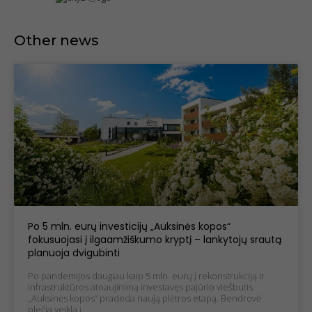
Other news
Po 5 mln. eurų investicijų „Auksinės kopos“
fokusuojasi į ilgaamžiškumo kryptį – lankytojų srautą
planuoja dvigubinti
Po pandemijos daugiau kaip 5 mln. eurų į rekonstrukciją ir
infrastruktūros atnaujinimą investavęs pajūrio viešbutis
„Auksinės kopos“ pradeda naują plėtros etapą. Bendrovė
plečia veiklą į