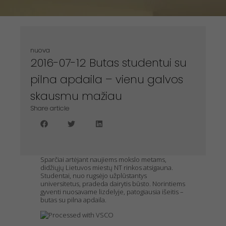
nuova
2016-07-12 Butas studentui su
pilna apdaila – vienu galvos
skausmu mažiau
Share article
Sparčiai artėjant naujiems mokslo metams,
didžiųjų Lietuvos miestų NT rinkos atsigauna.
Studentai, nuo rugsėjo užplūstantys
universitetus, pradeda dairytis būsto. Norintiems
gyventi nuosavame lizdelyje, patogiausia išeitis –
butas su pilna apdaila.