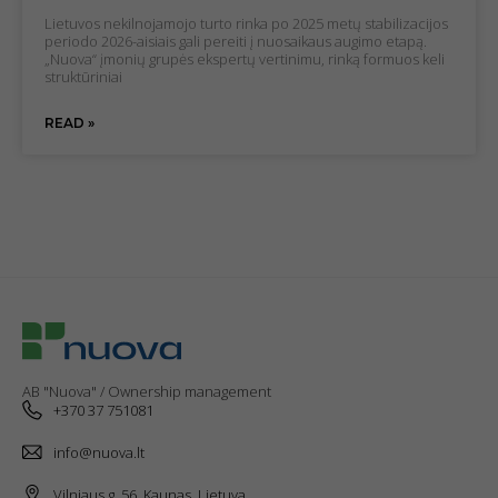
visit. If you
Lietuvos nekilnojamojo turto rinka po 2025 metų stabilizacijos
refuse these
periodo 2026-aisiais gali pereiti į nuosaikaus augimo etapą.
cookies,
„Nuova“ įmonių grupės ekspertų vertinimu, rinką formuos keli
some
struktūriniai
features of
the website
READ »
will
disappear.
Marketing
cookies
By sharing
your
interests
and
behavior
when you
visit our site,
AB "Nuova" / Ownership management
you increase
+370 37 751081
your
chances of
info@nuova.lt
seeing
personalized
Vilniaus g. 56, Kaunas, Lietuva