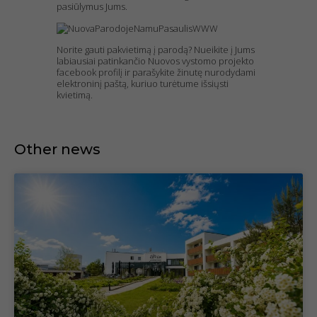
pasiūlymus Jums.
Norite gauti pakvietimą į parodą? Nueikite į Jums
labiausiai patinkančio Nuovos vystomo projekto
facebook profilį ir parašykite žinutę nurodydami
elektroninį paštą, kuriuo turėtume išsiųsti
kvietimą.
Other news