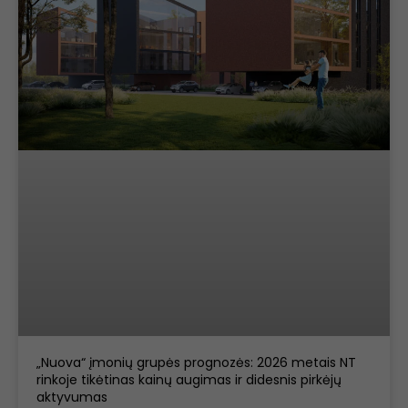
Statistical
cookies
To improve
the
functionality
and
structure of
the website,
taking into
account
how the
website is
used.
Experience
cookies
To make our
website work
„Nuova“ įmonių grupės prognozės: 2026 metais NT
as well as
rinkoje tikėtinas kainų augimas ir didesnis pirkėjų
possible
aktyvumas
during your