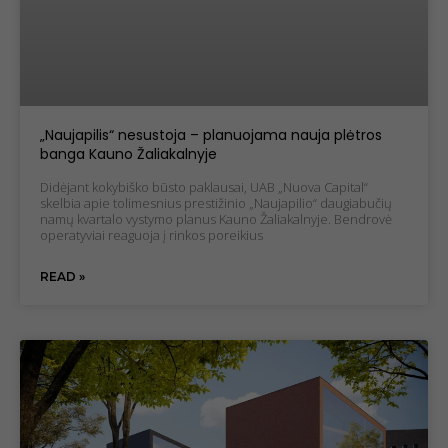
„Naujapilis“ nesustoja – planuojama nauja plėtros
banga Kauno Žaliakalnyje
Didėjant kokybiško būsto paklausai, UAB „Nuova Capital“
skelbia apie tolimesnius prestižinio „Naujapilio“ daugiabučių
namų kvartalo vystymo planus Kauno Žaliakalnyje. Bendrovė
operatyviai reaguoja į rinkos poreikius
Necessary
READ »
cookies
These
cookies are
not
optional.
They are
required for
the website
to function.