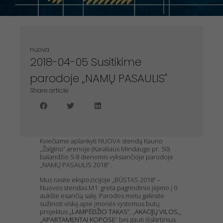
nuova
2018-04-05 Susitikime
parodoje „NAMŲ PASAULIS"
Share article
Kviečiame aplankyti NUOVA stendą Kauno
„Žalgirio” arenoje (Karaliaus Mindaugo pr. 50)
balandžio 5-8 dienomis vyksiančioje parodoje
„NAMŲ PASAULIS 2018“ .
Mus rasite ekspozicijoje „BŪSTAS 2018” –
Nuovos stendas M1 greta pagrindinio įėjimo į 0
aukšte esančią salę. Parodos metu galėsite
sužinoti viską apie įmonės vystomus butų
projektus
„LAMPĖDŽIO TAKAS”
, „
AKACIJŲ VILOS
„,
„
APARTAMENTAI KOPOSE
” bei gauti išskirtinius