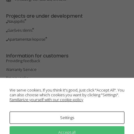
content and
offers.
Projects are under development
„
Naujapilis
“
„
Garšvės slėnis
“
„
Apartamentai kopose
“
Information for customers
Providing feedback
Warranty Service
Privacy policy
Cookie policy
We serve cookies. If you think it's good, just click "Accept All". You
can also choose which cookies you want by clicking "Settings".
Familiarize yourself with our cookie policy
1990-2024 ©
V
isos rights reserved. "Nuova" group of
companies.
Settings
Website development and maintenance
E-CLOUD
Accept all