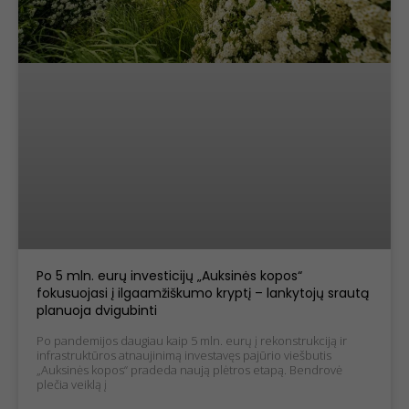
Po 5 mln. eurų investicijų „Auksinės kopos“
fokusuojasi į ilgaamžiškumo kryptį – lankytojų srautą
planuoja dvigubinti
Po pandemijos daugiau kaip 5 mln. eurų į rekonstrukciją ir
infrastruktūros atnaujinimą investavęs pajūrio viešbutis
„Auksinės kopos“ pradeda naują plėtros etapą. Bendrovė
plečia veiklą į