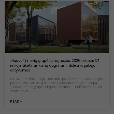
To improve
the
functionality
and
structure of
the website,
taking into
account
how the
website is
used.
„Nuova“ įmonių grupės prognozės: 2026 metais NT
Experience
rinkoje tikėtinas kainų augimas ir didesnis pirkėjų
cookies
aktyvumas
To make our
website work
Lietuvos nekilnojamojo turto rinka po 2025 metų stabilizacijos
as well as
periodo 2026-aisiais gali pereiti į nuosaikaus augimo etapą.
possible
„Nuova“ įmonių grupės ekspertų vertinimu, rinką formuos keli
struktūriniai
during your
visit. If you
refuse these
READ »
cookies,
some
features of