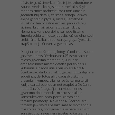
būvis. Jeigu užsimerktumėte ir įsivaizduotumėte
Kauno „veidą“, koks jis būtų? Prieš akis iškyla
modernistinės architektūros ritmiškumas ir
geometrinių detalių žaismas, senojo Laisvės
alėjos grindinio plytelių raštas, Santakos ir
Muzikinio teatro žalios erdvės, parduotuvių
vitrinos, bromai, laiptai, stotis, gamyklos,
Nemunas, kurie persipina su nepažįstamų
žmonių veidais, miesto judesiu, kažkas eina, sėdi,
stebi, rūko, kalba, dirba, svajoja, groja, šypsosi ar
krapšto nosį… Čia verda gyvenimas!
Daugiau nei dešimtmetį fotografuodamas Kauno
gatvėse, Remis Ščerbauskas užfiksavo įvairius
miesto gyvenimo momentus, kuriuose
architektūrinės miesto detalės persipina su
kultūriniais ir socialiniais reiškiniais. Nors R.
Ščerbausko darbus priskirti gatvės fotografijai yra
sudėtinga, dėl fotografijų daugialypiškumo,
prasmių ir kompozicijų įvairovės, galima teigti,
kad jo darbai papildo ar net praplečia šio žanro
ribas. Gatvės fotografija – tai visuomenės
gyvenimo dokumentika, miesto socialinio
konstrukto atvaizdas, perteikiamas per
fotografijos mediją. Kiekviena R. Ščerbausko
fotografija – savitas pasakojimas ar momentinis
miesto teatras, nors jame nieko nėra iš anksto
surežisuota, niekas nėra įspėtas, o kartais net