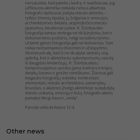
nenutuokia, kad pateko į kadrą. Ir svarbiausia, jog
užfiksuota akimirka niekada nebus atkartota.
Fotografo darbuose įrašyta miesto atmintis –
ryškūs žmonių tipažai, jų žvilgsniai ir emocijos,
architektūrinės detalės, atspindinčios miesto
ypatumus, kasdieniai įvykiai. R. Ščerbausko
fotografija tampa vertinga ne tik kūrybiniu, bet ir
dokumentiniu požiūriu, netgi socialiniu tyrimu.
Užsiimti gatvės fotografija gali ne kiekvienas. Tam
reikia neišsemiamos ištvermės ir užsispyrimo,
ištreniruoti akį, kad ši ne tik akylai stebėtų visą
aplinką, bet ir akimirksniu sukomponuotų vaizdą
iš daugybės kintančiųjų. R. Ščerbauskas į
komponuojamus vaizdus įpina švelnios ironijos,
detalių žaismo ir griežto ritmiškumo. Žiūrovai gali
mėgautis fotografijų estetika, konkrečiais
elementais, miesto architektūra, asmenybių
bruožais, o akylesni įžvelgs akimirkoje sustabdytą
miesto veiksmą, emociją ir būvį, fotografo akimis
pamatys tikrąjį Kauno „veidą“.
Paroda veiks iki liepos 12 d.
Other news