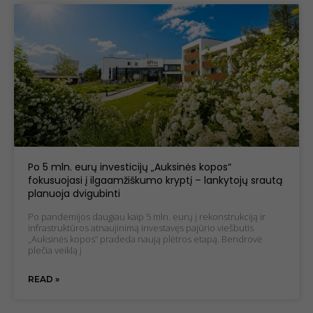
Po 5 mln. eurų investicijų „Auksinės kopos“
fokusuojasi į ilgaamžiškumo kryptį – lankytojų srautą
planuoja dvigubinti
Po pandemijos daugiau kaip 5 mln. eurų į rekonstrukciją ir
infrastruktūros atnaujinimą investavęs pajūrio viešbutis
„Auksinės kopos“ pradeda naują plėtros etapą. Bendrovė
plečia veiklą į
READ »