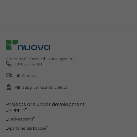
the website
will
disappear.
Marketing
cookies
By sharing
your
AB "Nuova" / Ownership management
interests
+370 37 751081
and
behavior
info@nuova.lt
when you
visit our site,
you increase
Vilniaus g. 56, Kaunas, Lietuva
your
chances of
seeing
Projects are under development
personalized
„
Naujapilis
“
content and
„
Garšvės slėnis
“
offers.
„
Apartamentai kopose
“