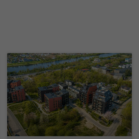
Būtinieji
slapukai
Šie slapukai
nėra
neprivalomi.
Jie reikalingi,
kad
svetainė