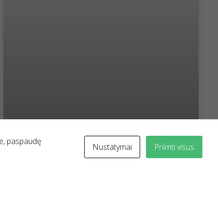
„Nuova“ įmonių grupės prognozės: 2026 metais NT
ite, paspaudę
Nustatymai
Priimti visus
rinkoje tikėtinas kainų augimas ir didesnis pirkėjų
aktyvumas
Lietuvos nekilnojamojo turto rinka po 2025 metų
stabilizacijos periodo 2026-aisiais gali pereiti į
nuosaikaus augimo etapą. „Nuova“ įmonių grupės
ekspertų vertinimu, rinką formuos keli struktūriniai