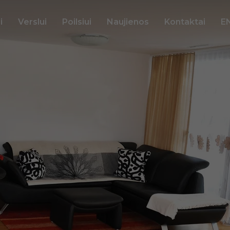
i
Verslui
Poilsiui
Naujienos
Kontaktai
E