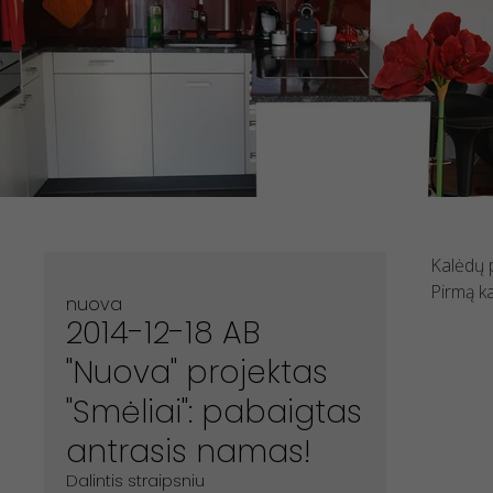
Kalėdų p
Pirmą ka
nuova
2014-12-18 AB
''Nuova'' projektas
''Smėliai'': pabaigtas
antrasis namas!
Dalintis straipsniu