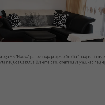
roga AB ”Nuova” padovanojo projekto”Smėliai” naujakuriams proga 
rtą naujuosius butus išvalėme pilnu cheminiu valymu, kad naujieji 