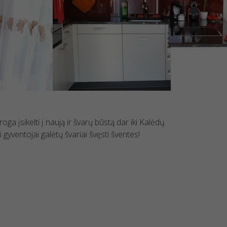
įsikelti į naują ir švarų būstą dar iki Kalėdų.
gyventojai galėtų švariai švęsti šventes!