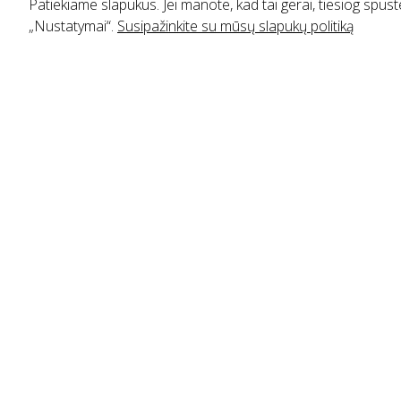
Patiekiame slapukus. Jei manote, kad tai gerai, tiesiog spustel
„Nustatymai“.
Susipažinkite su mūsų slapukų politiką