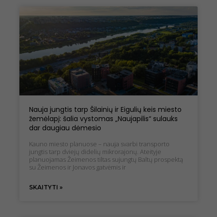
Nauja jungtis tarp Šilainių ir Eigulių keis miesto
žemėlapį: šalia vystomas „Naujapilis“ sulauks
dar daugiau dėmesio
Kauno miesto planuose – nauja svarbi transporto
jungtis tarp dviejų didelių mikrorajonų. Ateityje
planuojamas Žeimenos tiltas sujungtų Baltų prospektą
su Žeimenos ir Jonavos gatvėmis ir
SKAITYTI »