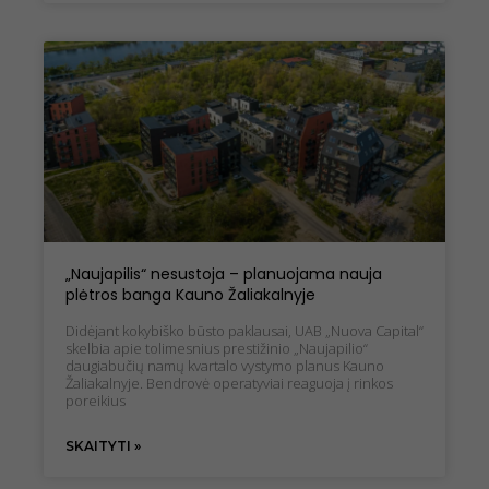
„Naujapilis“ nesustoja – planuojama nauja
plėtros banga Kauno Žaliakalnyje
Didėjant kokybiško būsto paklausai, UAB „Nuova Capital“
skelbia apie tolimesnius prestižinio „Naujapilio“
daugiabučių namų kvartalo vystymo planus Kauno
Žaliakalnyje. Bendrovė operatyviai reaguoja į rinkos
poreikius
SKAITYTI »