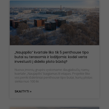
„Naujapilio“ kvartale liko tik 5 penthouse tipo
butai su terasomis ir lodžijomis: kodėl verta
investuoti į didelio ploto būstą?
Nuova įmonių grupės vystomame daugiabučių namų
kvartale „Naujapilis“ baigiamas III etapas. Projekte liko
vos penki išskirtiniai penthouse tipo butai, kurių plotas
siekia nuo 100 iki
SKAITYTI »