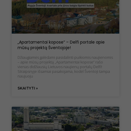
atsisakysite
šių slapukų,
kai kurios
funkcijos iš
svetainės
išnyks.
„Apartamentai kopose“ – Delfi portale apie
Marketingo
mūsų projektą Šventojoje!
slapukai
Dalindamiesi
Džiaugiamės galėdami pasidalinti puikiomis naujienomis
– apie mūsų projektą „Apartamentai kopose“ rašo
savo
vienas didžiausių Lietuvos naujienų portalų Delfi!
pomėgiais ir
Straipsnyje išsamiai pasakojama, kodėl Šventoji tampa
elgesiu, kai
naujuoju
lankotės
mūsų
svetainėje,
SKAITYTI »
padidinate
galimybę
pamatyti
suasmenintą
turinį ir
pasiūlymus.