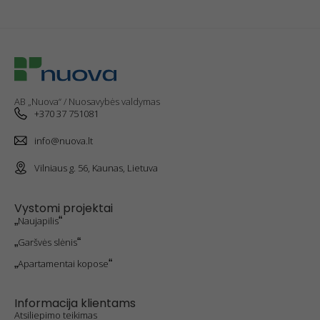
AB „Nuova“ / Nuosavybės valdymas
+370 37 751081
info@nuova.lt
Vilniaus g. 56, Kaunas, Lietuva
Vystomi projektai
„
Naujapilis
“
„
Garšvės slėnis
“
„
Apartamentai kopose
“
Informacija klientams
Atsiliepimo teikimas