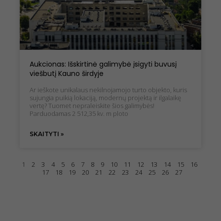
Aukcionas: Išskirtinė galimybė įsigyti buvusį
viešbutį Kauno širdyje
Ar ieškote unikalaus nekilnojamojo turto objekto, kuris
sujungia puikią lokaciją, modernų projektą ir ilgalaikę
vertę? Tuomet nepraleiskite šios galimybės!
Parduodamas 2 512,35 kv. m ploto
SKAITYTI »
1
2
3
4
5
6
7
8
9
10
11
12
13
14
15
16
17
18
19
20
21
22
23
24
25
26
27