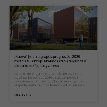
„Nuova“ įmonių grupės prognozės: 2026
metais NT rinkoje tikėtinas kainų augimas ir
didesnis pirkėjų aktyvumas
Lietuvos nekilnojamojo turto rinka po 2025 metų
stabilizacijos periodo 2026-aisiais gali pereiti į
nuosaikaus augimo etapą. „Nuova“ įmonių grupės
ekspertų vertinimu, rinką formuos keli struktūriniai
SKAITYTI »