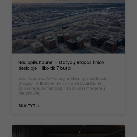
Naujapilis Kaune: III statybų etapas finišo
tiesiojoje – liko tik 7 butai
Butai Kaune su A++ energine klase sparčiai tirpsta –
„Naujapilio“ III etape liko tik 7 laisvi butai Kaune,
Žaliakalnyje, Žeimenos g. 147, įsikūręs modernus
daugiabučių
Būtinieji
slapukai
SKAITYTI »
Šie slapukai
nėra
neprivalomi.
Jie reikalingi,
kad svetainė
veiktų.