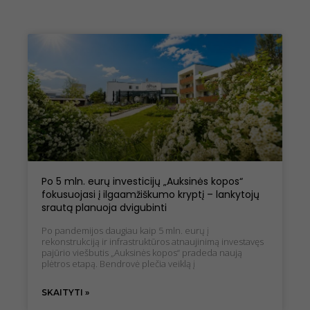
Po 5 mln. eurų investicijų „Auksinės kopos“
fokusuojasi į ilgaamžiškumo kryptį – lankytojų
srautą planuoja dvigubinti
Po pandemijos daugiau kaip 5 mln. eurų į
rekonstrukciją ir infrastruktūros atnaujinimą investavęs
pajūrio viešbutis „Auksinės kopos“ pradeda naują
plėtros etapą. Bendrovė plečia veiklą į
SKAITYTI »