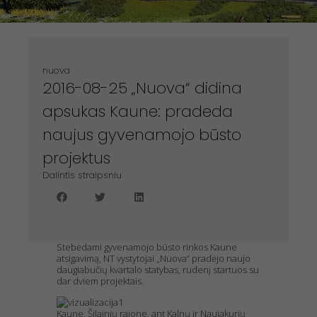
nuova
2016-08-25 „Nuova“ didina
apsukas Kaune: pradeda
naujus gyvenamojo būsto
projektus
Dalintis straipsniu
Stebėdami gyvenamojo būsto rinkos Kaune
atsigavimą, NT vystytojai „Nuova“ pradėjo naujo
daugiabučių kvartalo statybas, rudenį startuos su
dar dviem projektais.
Kaune, Šilainių rajone, ant Kalnų ir Naujakurių