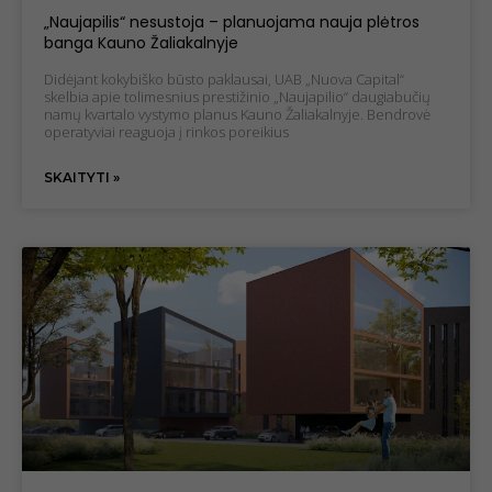
„Naujapilis“ nesustoja – planuojama nauja plėtros
Būtinieji
banga Kauno Žaliakalnyje
slapukai
Šie slapukai
Didėjant kokybiško būsto paklausai, UAB „Nuova Capital“
nėra
skelbia apie tolimesnius prestižinio „Naujapilio“ daugiabučių
namų kvartalo vystymo planus Kauno Žaliakalnyje. Bendrovė
neprivalomi.
operatyviai reaguoja į rinkos poreikius
Jie reikalingi,
kad svetainė
veiktų.
SKAITYTI »
Statistiniai
slapukai
Siekdami
pagerinti
svetainės
funkcionalumą
ir struktūrą,
atsižvelgdami į
tai, kaip
svetainė yra
naudojama.