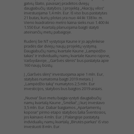
gatvių šlaito, pavasarį pradėtos dviejų
daugiabučių statybos. Į projektą „Akacijų vilos“
investuojama 1,4 mln. Eur. Iš viso bus pastatytas
21 butas, kurių plotas yra nuo 44 iki 138 kv. m.
Vieno kvadratinio metro kaina sieks nuo 1.400 iki
1.550 Eur. Kvartalą planuojama baigti statyti
ateinančių metų pabaigoje.
Rudenį šie NT vystytojai Kaune ir jo apylinkėse
pradės dar dviejų naujų projektų vystymą.
Daugiabučių namų kvartale Kaune „Lampėdžio
takas“ ir individualių namų kvartale Kauno rajone,
Vaišvydavoje, „Garšvės slėnis“ bus pastatyta apie
160 naujų būstų.
Į „Garšvės slėnį“ investuojama apie 1 mln. Eur,
statybas numatoma baigti 2019 metais. Į
„Lampėdžio taką“ numatytos 2,5 mln. Eur
investicijos, statybos bus baigtos 2019-aisiais.
„Nuova“ šiuo metu baigia vystyti daugiabučių
namų kvartalą Kaune „Smėliai“, į kurį investavo
3,5 mln. Eur. Dabar baigiamos „Apartamentų
kopose“ pirmo etapo statybos šalia Šventosios,
jos kainavo 4 mln. Eur. Į Palangoje pastatytą
indvidualių namų kvartalą „Birutės parkas“ iš viso
investuoti 8 mln. Eur.