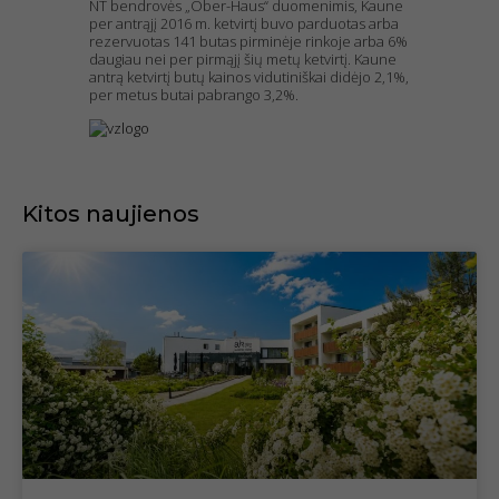
NT bendrovės „Ober-Haus“ duomenimis, Kaune
per antrąjį 2016 m. ketvirtį buvo parduotas arba
rezervuotas 141 butas pirminėje rinkoje arba 6%
daugiau nei per pirmąjį šių metų ketvirtį. Kaune
antrą ketvirtį butų kainos vidutiniškai didėjo 2,1%,
per metus butai pabrango 3,2%.
Kitos naujienos