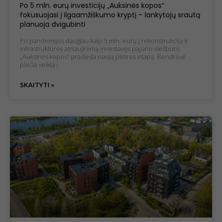
Po 5 mln. eurų investicijų „Auksinės kopos“
fokusuojasi į ilgaamžiškumo kryptį – lankytojų srautą
planuoja dvigubinti
Po pandemijos daugiau kaip 5 mln. eurų į rekonstrukciją ir
infrastruktūros atnaujinimą investavęs pajūrio viešbutis
„Auksinės kopos“ pradeda naują plėtros etapą. Bendrovė
plečia veiklą į
SKAITYTI »