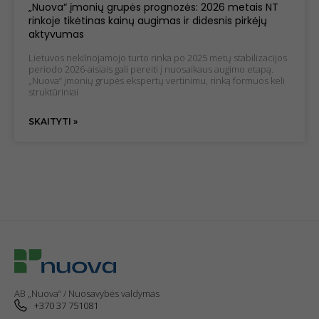
„Nuova“ įmonių grupės prognozės: 2026 metais NT
Patirties
rinkoje tikėtinas kainų augimas ir didesnis pirkėjų
slapukai
aktyvumas
Kad mūsų
svetainė
Lietuvos nekilnojamojo turto rinka po 2025 metų stabilizacijos
periodo 2026-aisiais gali pereiti į nuosaikaus augimo etapą.
veiktų kuo
„Nuova“ įmonių grupės ekspertų vertinimu, rinką formuos keli
geriau jūsų
struktūriniai
apsilankymo
metu. Jei
atsisakysite
SKAITYTI »
šių slapukų,
kai kurios
funkcijos iš
svetainės
išnyks.
Marketingo
slapukai
Dalindamiesi
savo
pomėgiais ir
AB „Nuova“ / Nuosavybės valdymas
elgesiu, kai
+370 37 751081
lankotės