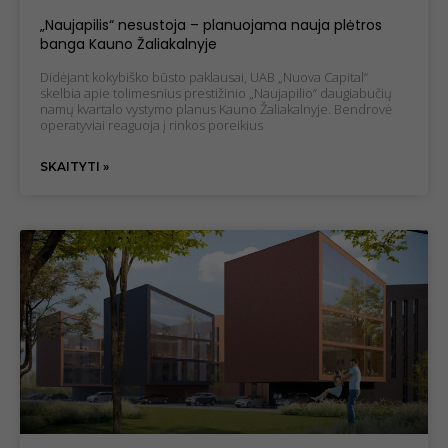
„Naujapilis“ nesustoja – planuojama nauja plėtros
banga Kauno Žaliakalnyje
Didėjant kokybiško būsto paklausai, UAB „Nuova Capital“
skelbia apie tolimesnius prestižinio „Naujapilio“ daugiabučių
namų kvartalo vystymo planus Kauno Žaliakalnyje. Bendrovė
operatyviai reaguoja į rinkos poreikius
SKAITYTI »
Būtinieji
slapukai
Šie slapukai
nėra
neprivalomi.
Jie reikalingi,
kad svetainė
veiktų.
Statistiniai
slapukai