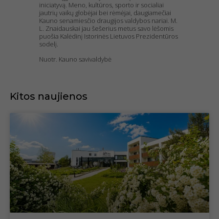
iniciatyvą. Meno, kultūros, sporto ir socialiai
jautrių vaikų globėjai bei rėmėjai, daugiamečiai
Kauno senamiesčio draugijos valdybos nariai. M.
L. Znaidauskai jau šešerius metus savo lėšomis
puošia Kalėdinį Istorinės Lietuvos Prezidentūros
sodelį.
Nuotr. Kauno savivaldybė
Kitos naujienos