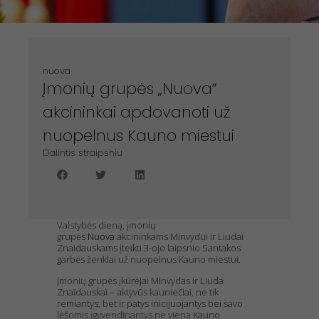
nuova
Įmonių grupės „Nuova“
akcininkai apdovanoti už
nuopelnus Kauno miestui
Dalintis straipsniu
Valstybės dieną, įmonių
grupės
Nuova
akcininkams Minvydui ir Liudai
Znaidauskams įteikti 3-ojo laipsnio Santakos
garbės ženklai už nuopelnus Kauno miestui.
Įmonių grupės įkūrėjai Minvydas ir Liuda
Znaidauskai – aktyvūs kauniečiai, ne tik
remiantys, bet ir patys inicijuojantys bei savo
lėšomis įgyvendinantys ne vieną Kauno