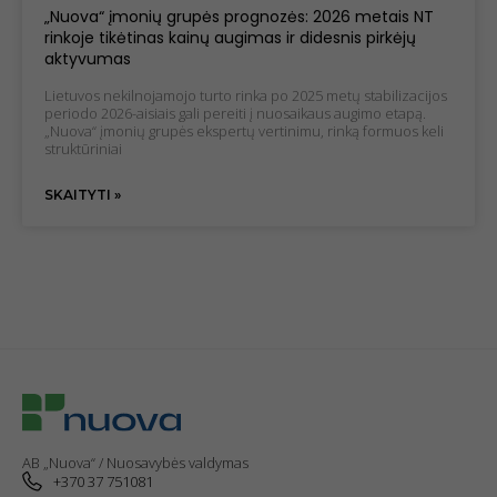
Siekdami
„Nuova“ įmonių grupės prognozės: 2026 metais NT
pagerinti
rinkoje tikėtinas kainų augimas ir didesnis pirkėjų
svetainės
aktyvumas
funkcionalumą
ir struktūrą,
Lietuvos nekilnojamojo turto rinka po 2025 metų stabilizacijos
atsižvelgdami į
periodo 2026-aisiais gali pereiti į nuosaikaus augimo etapą.
tai, kaip
„Nuova“ įmonių grupės ekspertų vertinimu, rinką formuos keli
svetainė yra
struktūriniai
naudojama.
SKAITYTI »
Patirties
slapukai
Kad mūsų
svetainė
veiktų kuo
geriau jūsų
apsilankymo
metu. Jei
atsisakysite
šių slapukų,
kai kurios
funkcijos iš
AB „Nuova“ / Nuosavybės valdymas
+370 37 751081
svetainės