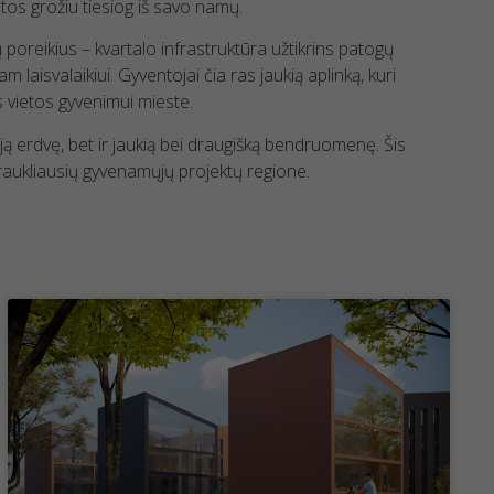
os grožiu tiesiog iš savo namų.
ų poreikius – kvartalo infrastruktūra užtikrins patogų
m laisvalaikiui. Gyventojai čia ras jaukią aplinką, kuri
s vietos gyvenimui mieste.
ąją erdvę, bet ir jaukią bei draugišką bendruomenę. Šis
traukliausių gyvenamųjų projektų regione.