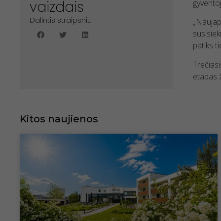
gyvento
vaizdais
Dalintis straipsniu
„Naujapi
susisiek
patiks t
Trečiasi
etapas ž
Kitos naujienos