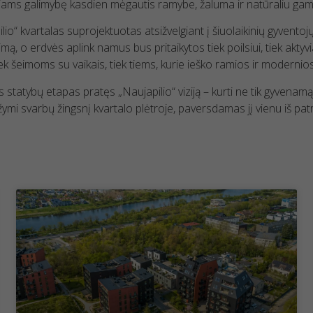
jams galimybę kasdien mėgautis ramybe, žaluma ir natūraliu gamt
lio“ kvartalas suprojektuotas atsižvelgiant į šiuolaikinių gyventoj
imą, o erdvės aplink namus bus pritaikytos tiek poilsiui, tiek aktyvia
iek šeimoms su vaikais, tiek tiems, kurie ieško ramios ir modernio
s statybų etapas pratęs „Naujapilio“ viziją – kurti ne tik gyvenam
ymi svarbų žingsnį kvartalo plėtroje, paversdamas jį vienu iš pa
Būtinieji
slapukai
Šie slapukai
nėra
neprivalomi.
Jie reikalingi,
kad
svetainė
veiktų.