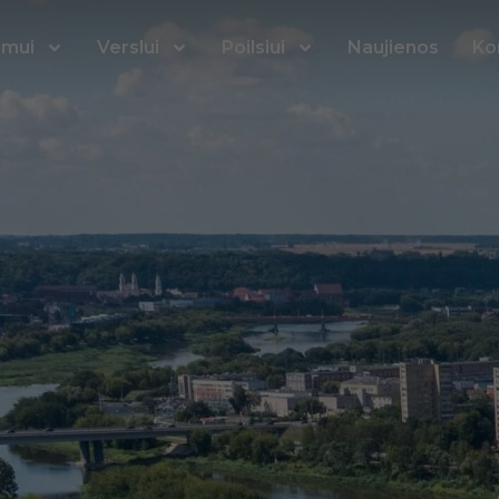
imui
Verslui
Poilsiui
Naujienos
Ko