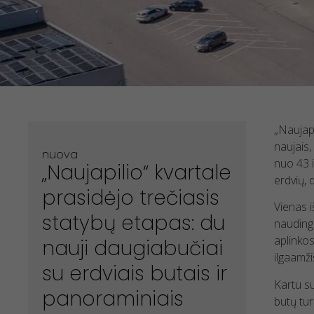
„Naujapi
naujais,
nuova
nuo 43 i
„Naujapilio“ kvartale
erdvių, 
prasidėjo trečiasis
Vienas i
statybų etapas: du
naudingu
aplinkos
nauji daugiabučiai
ilgaamž
su erdviais butais ir
Kartu su
panoraminiais
butų tur