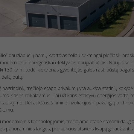
lio“ daugiabučių namų kvartalas toliau sėkmingai plečiasi –prasi
 moderniais ir energetiškai efektyviais daugiabučiais. Naujuose 
ki 130 kv. m, todėl kiekvienas gyventojas galės rasti būstą pagal
didelių butų.
š pagrindinių trečiojo etapo privalumų yra aukšta statinių kokyb
mo klasės reikalavimus. Tai užtikrins efektyvų energijos vartoj
 tausojimo. Dėl aukštos šiluminės izoliacijos ir pažangių technolo
iškumu.
 moderniomis technologijomis, trečiajame etape statomi daugiab
ės panoraminius langus, pro kuriuos atsivers kvapą gniaužiantis va