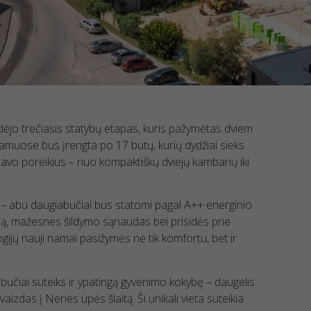
dėjo trečiasis statybų etapas, kuris pažymėtas dviem
namuose bus įrengta po 17 butų, kurių dydžiai sieks
 savo poreikius – nuo kompaktiškų dviejų kambarių iki
ė – abu daugiabučiai bus statomi pagal A++ energinio
imą, mažesnes šildymo sąnaudas bei prisidės prie
gijų nauji namai pasižymės ne tik komfortu, bet ir
učiai suteiks ir ypatingą gyvenimo kokybę – daugelis
izdas į Neries upės šlaitą. Ši unikali vieta suteikia