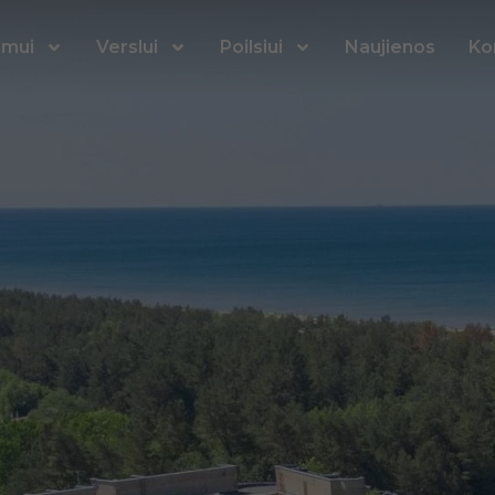
imui
Verslui
Poilsiui
Naujienos
Ko