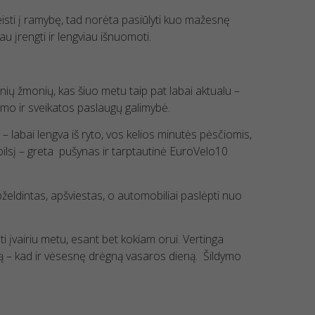
sti į ramybę, tad norėta pasiūlyti kuo mažesnę
u įrengti ir lengviau išnuomoti.
ių žmonių, kas šiuo metu taip pat labai aktualu –
nimo ir sveikatos paslaugų galimybė.
 labai lengva iš ryto, vos kelios minutės pėsčiomis,
 poilsį – greta pušynas ir tarptautinė EuroVelo10
želdintas, apšviestas, o automobiliai paslėpti nuo
i įvairiu metu, esant bet kokiam orui. Vertinga
ą – kad ir vėsesnę drėgną vasaros dieną. Šildymo