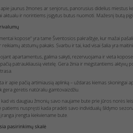
apie jaunus žmones ar senjorus, panorusius didelius miestus kei
ai aktualu ir norintiems įsigytus butus nuomoti. Mažesnį butą pigia
rivalumų
Būtinieji
slapukai
entai kopose“ yra tame Šventosios pakraštyje, kur mažai pašalin
Šie slapukai
r reikiamų atstumų pakaks. Svarbu ir tai, kad visai šalia yra maiti
nėra
jant apartamentus, galima sakyti, rezervuojama ir vieta kopose –
neprivalomi.
Jie reikalingi,
ti pačią patraukliausią vietelę. Gera žinia ir mėgstantiems aktyvų
kad
 trasa.
svetainė
a ir apie pačią artimiausią aplinką – uždaras kiemas skoningai ap
veiktų.
uk gera gėrėtis natūraliu gamtovaizdžiu.
, kad vis daugiau žmonių savo naujame bute prie jūros norės leist
Statistiniai
ė patiems nuspręsti kada pradėti savo individualų šildymo sezon
slapukai
įranga įrengta kiekviename bute.
Siekdami
pagerinti
sia pasirinkimų skalė
svetainės