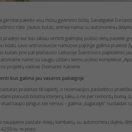
i gerokai pakeitė visų mūsų gyvenimo būdą. Savaitgaliai Europos m
ežinios rūke. Jaukus butas, antrieji namai su autonominiu šildymu
pradėjo kur kas labiau vertinti galimybę poilsio vietą pasiekti grei
iu būdu, savo antruosiuose namuose pajūryje galima praleisti žy
s butais prie pat plačiausio Lietuvoje Šventosios paplūdimio ja
statomame name su saugiu uždaru kiemu poilsio komplekse „Apa
ros projektų vadovė Deimantė Kairienė.
enti bus galima jau vasaros pabaigoje
astatas pradėtas tik lapkritį, o rezervacijos paskelbtos praktišk
ami planuoti būsimą interjerą, laiku, o ne per remontų bumą, sud
a visad taupo pinigus bei nervus – galima „sugaudyti“ nuolaidas s
ai naujajame pastate dviejų kambarių, su autonominiu dujiniu šildy
i 42,59 kv. m ploto.