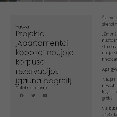
Šie meta
skendi n
nuova
Projekto
„Žmonės 
nuotolin
„Apartamentai
statomai
kopose“ naujojo
naujai 
rinkoda
korpuso
Apsigyv
rezervacijos
įgauna pagreitį
Naujas p
neskubėd
Dalintis straipsniu
logistik
greitai.
Visi but
34,83 ik