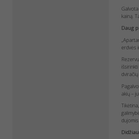
Galvota 
kainą. T
Daug p
„Apartam
erdvės i
Rezervuo
išsirink
dviračių
Pagalvot
akių – j
Tikėtina
galimyb
dujomis 
Didžiau