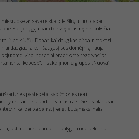
iestuose ar savaitė kita prie šiltųjų jūrų dabar
 prie Baltijos įgyja dar didesnę prasmę nei anksčiau.
tai ir be kliūčių. Dabar, kai daug kas dirba ir mokosi
miai daugiau laiko. Išaugusį susidomėjimą naujai
u pajutome. Visai neseniai pradėjome rezervacijas
rtamentai kopose“, – sako įmonių grupės „Nuova“
ai iškart, nes pastebėta, kad žmonės nori
aryti sutartis su apdailos meistrais. Geras planas ir
antechnikai bei baldams, įrengti butą maksimaliai
mu, optimaliai suplanuoti ir palyginti nedideli – nuo