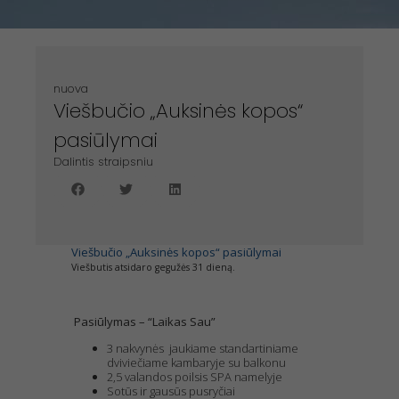
nuova
Viešbučio „Auksinės kopos“
pasiūlymai
Dalintis straipsniu
Viešbučio „Auksinės kopos“ pasiūlymai
Viešbutis atsidaro gegužės 31 dieną.
Pasiūlymas – “Laikas Sau”
3 nakvynės jaukiame standartiniame
dviviečiame kambaryje su balkonu
2,5 valandos poilsis SPA namelyje
Sotūs ir gausūs pusryčiai