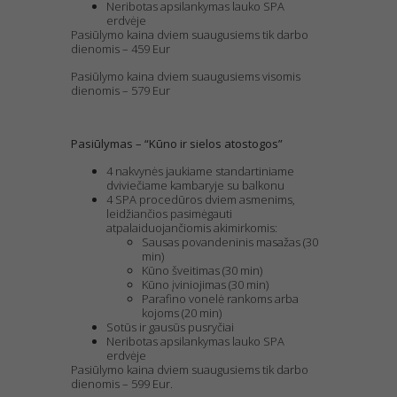
Neribotas apsilankymas lauko SPA
erdvėje
Pasiūlymo kaina dviem suaugusiems tik darbo
dienomis – 459 Eur
Pasiūlymo kaina dviem suaugusiems visomis
dienomis – 579 Eur
Pasiūlymas – “Kūno ir sielos atostogos”
4 nakvynės jaukiame standartiniame
dviviečiame kambaryje su balkonu
4 SPA procedūros dviem asmenims,
leidžiančios pasimėgauti
atpalaiduojančiomis akimirkomis:
Sausas povandeninis masažas (30
min)
Kūno šveitimas (30 min)
Kūno įviniojimas (30 min)
Parafino vonelė rankoms arba
kojoms (20 min)
Sotūs ir gausūs pusryčiai
Neribotas apsilankymas lauko SPA
erdvėje
Pasiūlymo kaina dviem suaugusiems tik darbo
dienomis – 599 Eur.