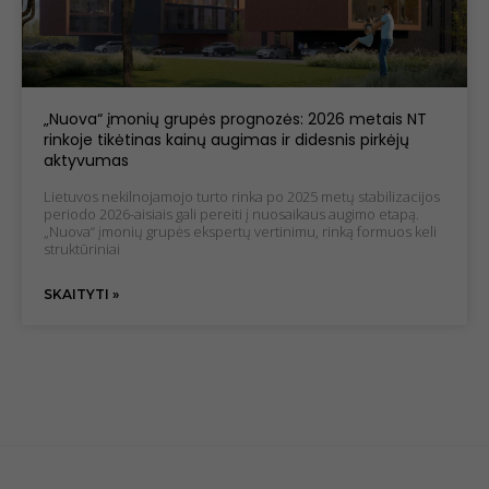
Patirties
slapukai
Kad mūsų
svetainė
„Nuova“ įmonių grupės prognozės: 2026 metais NT
veiktų kuo
rinkoje tikėtinas kainų augimas ir didesnis pirkėjų
geriau jūsų
aktyvumas
apsilankymo
metu. Jei
Lietuvos nekilnojamojo turto rinka po 2025 metų stabilizacijos
atsisakysite
periodo 2026-aisiais gali pereiti į nuosaikaus augimo etapą.
šių slapukų,
„Nuova“ įmonių grupės ekspertų vertinimu, rinką formuos keli
kai kurios
struktūriniai
funkcijos iš
svetainės
SKAITYTI »
išnyks.
Marketingo
slapukai
Dalindamiesi
savo
pomėgiais ir
elgesiu, kai