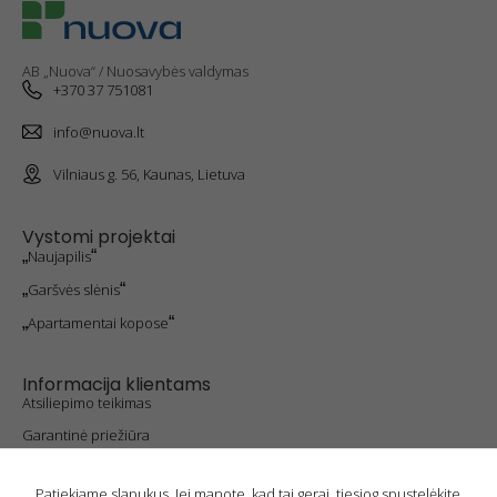
lankotės
mūsų
svetainėje,
padidinate
AB „Nuova“ / Nuosavybės valdymas
galimybę
+370 37 751081
pamatyti
suasmenintą
info@nuova.lt
turinį ir
pasiūlymus.
Vilniaus g. 56, Kaunas, Lietuva
Vystomi projektai
„
Naujapilis
“
„
Garšvės slėnis
“
„
Apartamentai kopose
“
Informacija klientams
Atsiliepimo teikimas
Garantinė priežiūra
Privatumo politika
Patiekiame slapukus. Jei manote, kad tai gerai, tiesiog spustelėkite