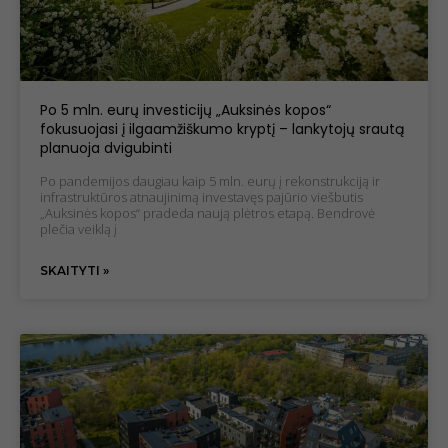
Po 5 mln. eurų investicijų „Auksinės kopos“
fokusuojasi į ilgaamžiškumo kryptį – lankytojų srautą
planuoja dvigubinti
Po pandemijos daugiau kaip 5 mln. eurų į rekonstrukciją ir
infrastruktūros atnaujinimą investavęs pajūrio viešbutis
„Auksinės kopos“ pradeda naują plėtros etapą. Bendrovė
plečia veiklą į
SKAITYTI »