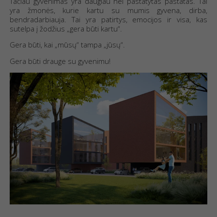
Tačiau gyvenimas yra daugiau nei pastatytas pastatas. Tai
yra žmonės, kurie kartu su mumis gyvena, dirba,
bendradarbiauja. Tai yra patirtys, emocijos ir visa, kas
sutelpa į žodžius „gera būti kartu“.
Gera būti, kai „mūsų“ tampa „jūsų“.
Gera būti drauge su gyvenimu!
Būtinieji
slapukai
Šie slapukai
nėra
neprivalomi.
Jie reikalingi,
kad svetainė
veiktų.
Statistiniai
slapukai
Siekdami