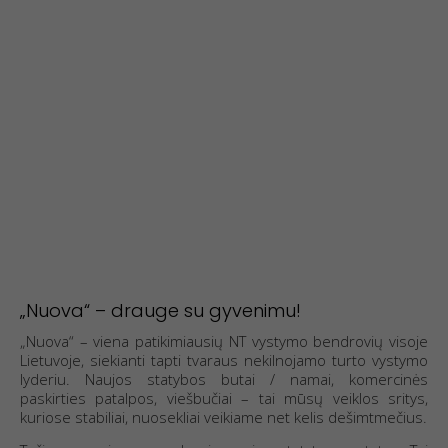
„Nuova“ – drauge su gyvenimu!
„Nuova“ – viena patikimiausių NT vystymo bendrovių visoje
Lietuvoje, siekianti tapti tvaraus nekilnojamo turto vystymo
lyderiu. Naujos statybos butai / namai, komercinės
paskirties patalpos, viešbučiai – tai mūsų veiklos sritys,
kuriose stabiliai, nuosekliai veikiame net kelis dešimtmečius.