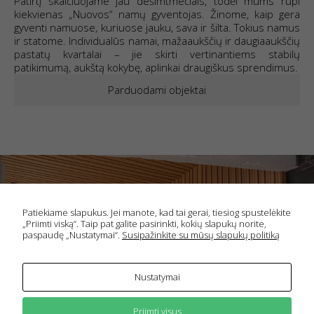
Patirtį skaičiuojame jau dešimtmečiais, todėl mums rūpi
kiekvienas „Nuovos“ namų gyventojas. Žinome, kaip gera
gyventi namuose, kuriuose jauku, sava ir šilta. Tokius namus
ir statome. Individualūs namai, mažaaukščių ir daugiaaukščių
pastatų kvartalai – jie skirti vertinantiems stabilų
patikimumą, aukštą kokybę, aplinkai draugiškus sprendimus.
Parduodami objektai
Patiekiame slapukus. Jei manote, kad tai gerai, tiesiog spustelėkite
„Priimti viską“. Taip pat galite pasirinkti, kokių slapukų norite,
paspaudę „Nustatymai“.
Susipažinkite su mūsų slapukų politiką
Nustatymai
Priimti visus