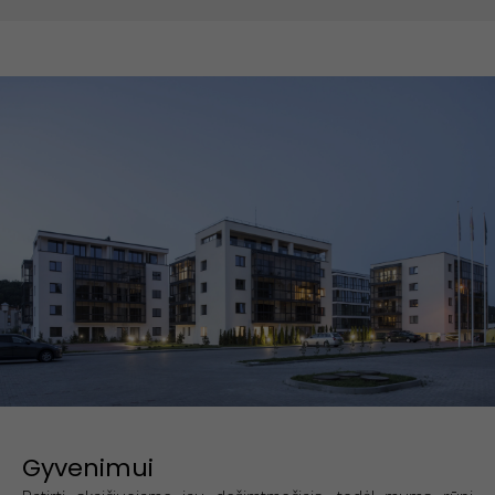
Marketingo
slapukai
Dalindamiesi
savo
pomėgiais ir
elgesiu, kai
lankotės
mūsų
svetainėje,
padidinate
galimybę
pamatyti
suasmenintą
turinį ir
pasiūlymus.
Gyvenimui